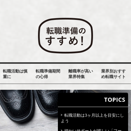
転職活動は慎
転職準備期間
離職率が高い
業界別おすす
重に
の心得
業界特集
め転職サイト
TOPICS
転職活動は3ヶ月以上を目安にし
よう
細かいサポートが嬉しい「フー